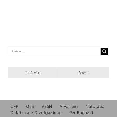
I più visti
Recenti
OFP
OES
ASSN
Vivarium
Naturalia
Didattica e Divulgazione
Per Ragazzi