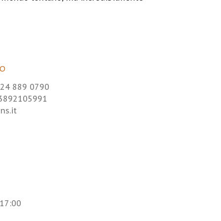
fo
24 889 0790
 3892105991
ns.it
 17:00