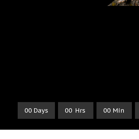
0
0
Days
0
0
Hrs
0
0
Min